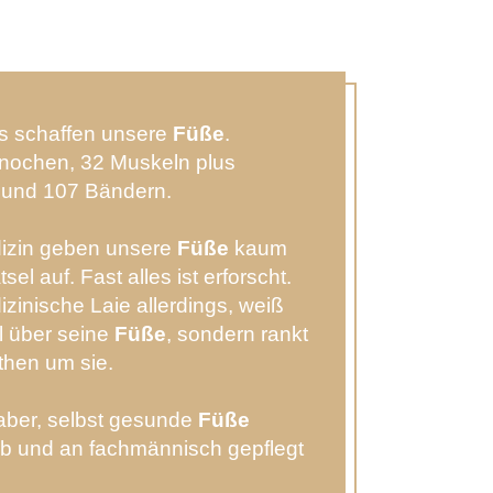
es schaffen unsere
Füße
.
Knochen, 32 Muskeln plus
und 107 Bändern.
izin geben unsere
Füße
kaum
el auf. Fast alles ist erforscht.
zinische Laie allerdings, weiß
el über seine
Füße
, sondern rankt
then um sie.
 aber, selbst gesunde
Füße
ab und an fachmännisch gepflegt