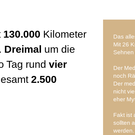
t
130.000
Kilometer
Das all
Mit 26 
.
Dreimal
um die
Sehnen 
o Tag rund
vier
Der Med
noch Räts
gesamt
2.500
Der medi
nicht vi
eher My
Fakt ist
sollten 
werden.